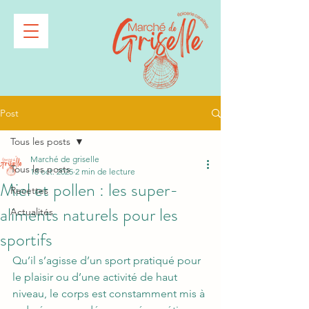
Post
Tous les posts
Marché de griselle
Tous les posts
18 oct. 2025
2 min de lecture
Miel et pollen : les super-
Recettes
aliments naturels pour les
Actualités
sportifs
Qu’il s’agisse d’un sport pratiqué pour 
le plaisir ou d’une activité de haut 
niveau, le corps est constamment mis à 