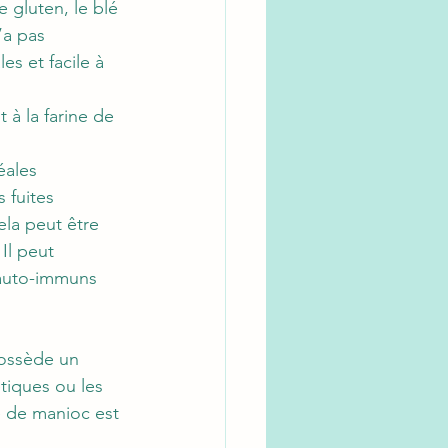
e gluten, le blé 
’a pas 
es et facile à 
 à la farine de 
éales 
 fuites 
ela peut être 
Il peut 
auto-immuns 
possède un 
tiques ou les 
e de manioc est 