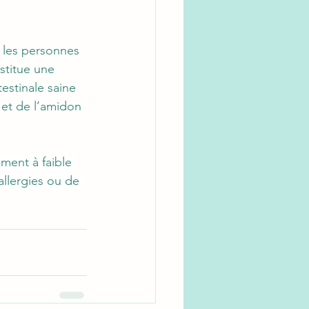
r les personnes 
stitue une 
estinale saine 
 et de l’amidon 
iment à faible 
allergies ou de 