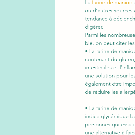
La 
farine de manioc
 
ou d’autres sources d
tendance à déclencher
digérer.
Parmi les nombreuses 
blé, on peut citer les
•
 La farine de manio
contenant du gluten,
intestinales et l’inf
une solution pour les
également être impo
de réduire les allergè
•
 La farine de manio
indice glycémique be
personnes qui essaien
une alternative à fai